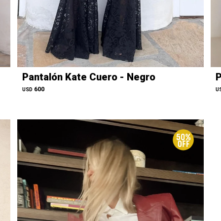
Pantalón Kate Cuero - Negro
P
600
USD
U