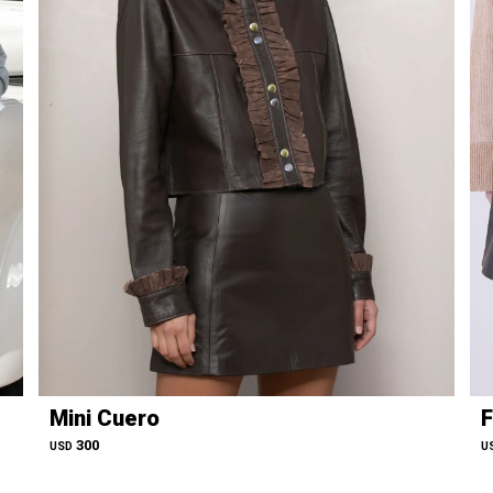
Mini Cuero
F
300
USD
U