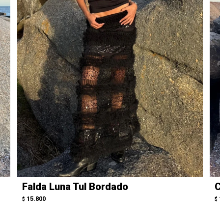
Falda Luna Tul Bordado
C
15.800
$
$