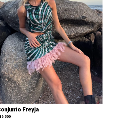
onjunto Freyja
16.500