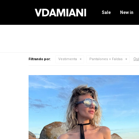
Sale
New in
Qui
Filtrando por:
Vestimenta
Pantalones + Faldas