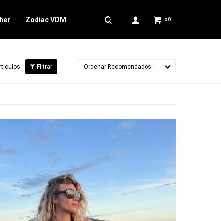
her
Zodiac VDM
0
$
rtículos
Recomendados