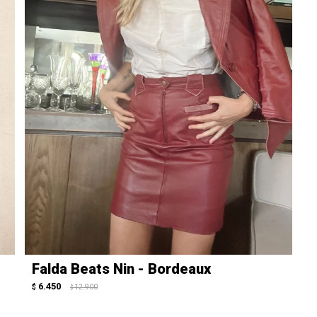
Falda Beats Nin - Bordeaux
6.450
$
12.900
$