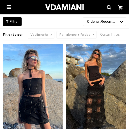

Recomendados
Quitar filtros
Filtrando por:
Vestimenta
Pantalones + Faldas