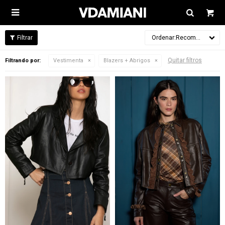

Recomendados
Quitar filtros
Filtrando por:
Vestimenta
Blazers + Abrigos