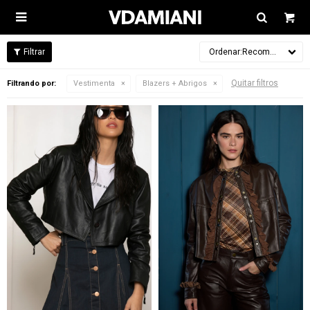

Recomendados
Quitar filtros
Filtrando por:
Vestimenta
Blazers + Abrigos