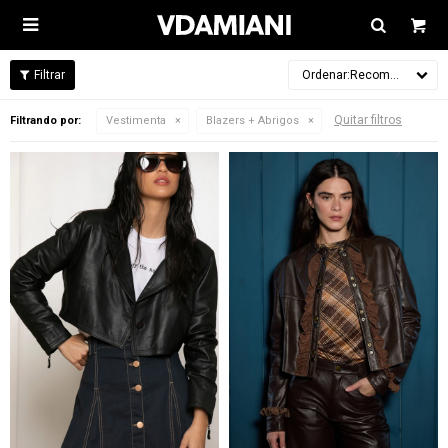

Recomendados
Quitar filtros
Filtrando por:
Vestimenta
Blazers + Abrigos