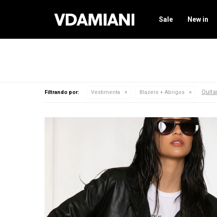
Sale
New in
Quitar
Filtrando por:
Vestimenta
Blazers + Abrigos