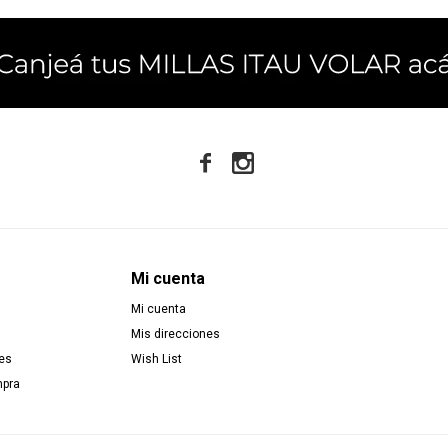


Mi cuenta
Mi cuenta
Mis direcciones
es
Wish List
mpra