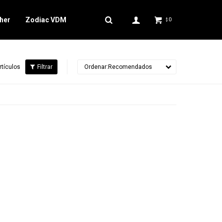
her
Zodiac VDM
0
$
rtículos
Recomendados