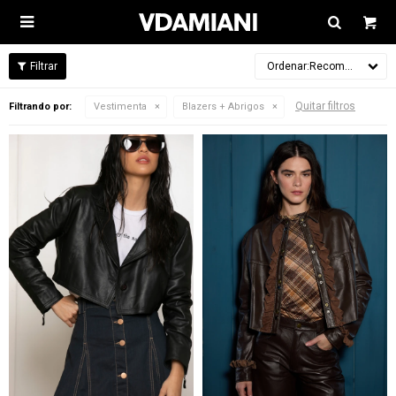

Recomendados
Quitar filtros
Filtrando por:
Vestimenta
Blazers + Abrigos