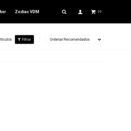
her
Zodiac VDM
0
$
rtículos
Recomendados