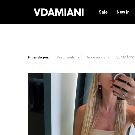
Sale
New in
Quitar filtro
Filtrando por:
Vestimenta
Accesorios