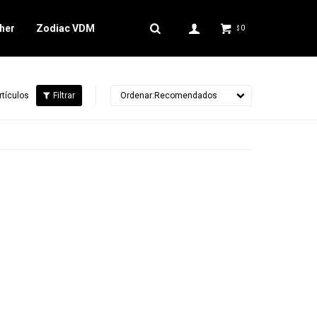
her
Zodiac VDM
0
$
rtículos
Recomendados