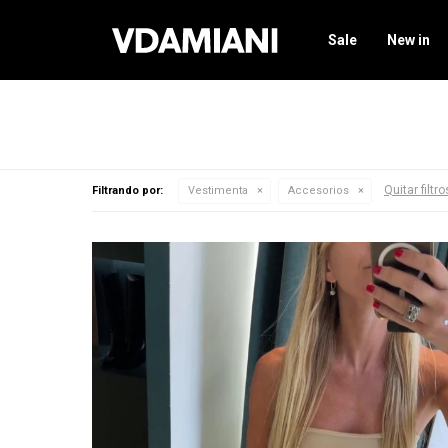
Sale
New in
Quitar filtro
Filtrando por:
Vestimenta
Accesorios