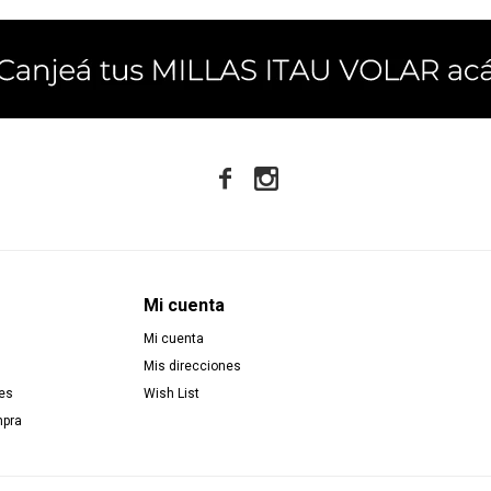


Mi cuenta
Mi cuenta
Mis direcciones
es
Wish List
mpra