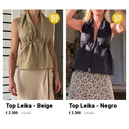
Top Leika - Beige
Top Leika - Negro
2.300
2.300
$
4.600
$
4.600
$
$