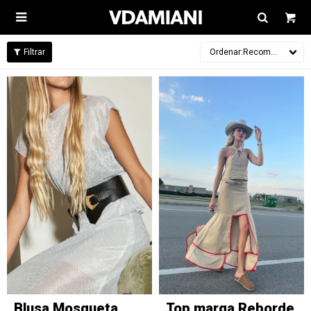

Recomendados
Blusa Mosqueta
Top marga Reborde