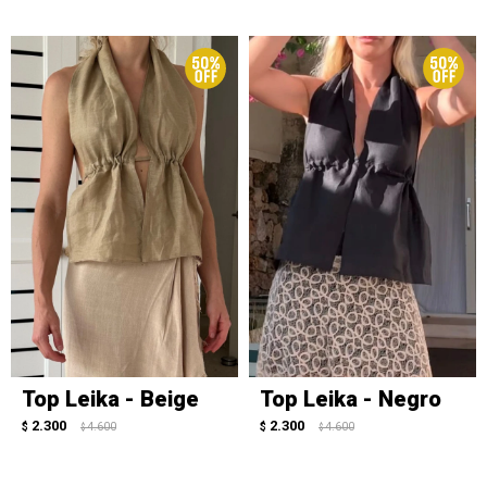
Top Leika - Beige
Top Leika - Negro
2.300
2.300
$
4.600
$
4.600
$
$