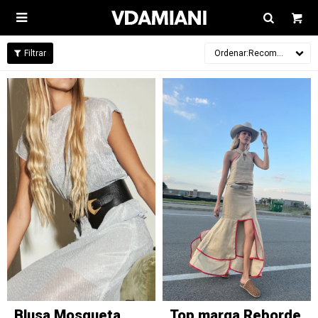

Recomendados
Blusa Mosqueta
Top marga Reborde