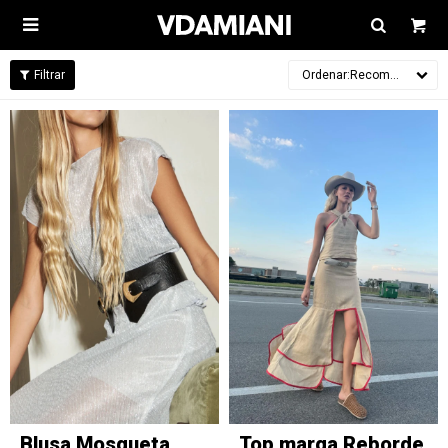

Recomendados
Blusa Mosqueta
Top marga Reborde