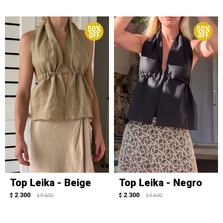
Top Leika - Beige
Top Leika - Negro
2.300
2.300
$
4.600
$
4.600
$
$