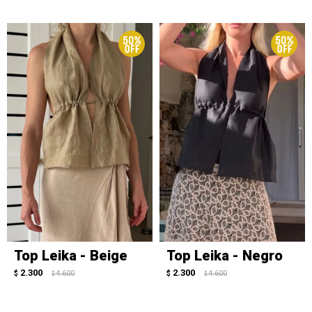
Top Leika - Beige
Top Leika - Negro
2.300
2.300
$
4.600
$
4.600
$
$