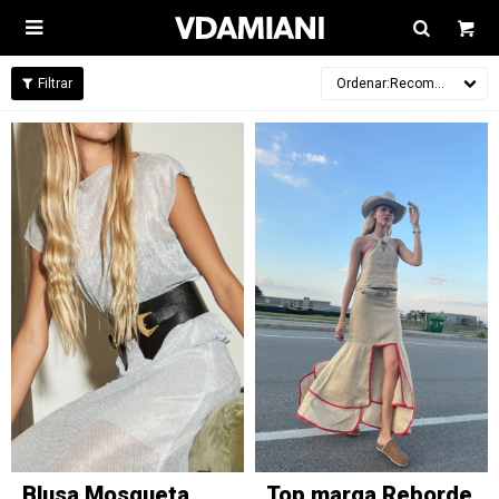

Recomendados
Blusa Mosqueta
Top marga Reborde