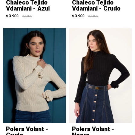
Chaleco Tejido
Chaleco Tejido
Vdamiani - Azul
Vdamiani - Crudo
3.900
3.900
$
7.800
$
7.800
$
$
Polera Volant -
Polera Volant -
Crudo
Negro