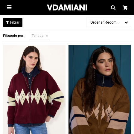

Recomendados
Filtrando por:
Tejidos