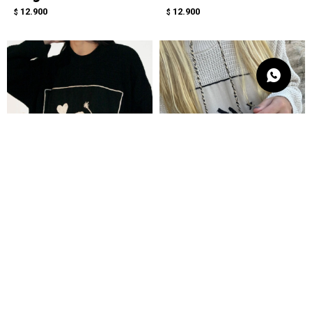
12.900
12.900
$
$
Sweater - Cáncer
Sweater - Escorpio
negro
Crudo
12.900
12.900
$
$