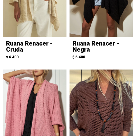
Ruana Renacer -
Ruana Renacer -
Cruda
Negra
6.400
6.400
$
$