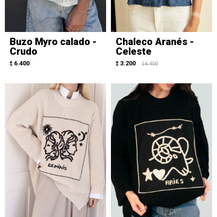
Buzo Myro calado -
Chaleco Aranés -
Crudo
Celeste
6.400
3.200
$
$
6.400
$