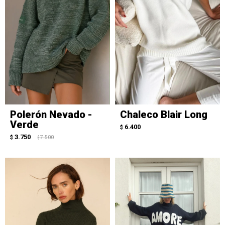
Polerón Nevado -
Chaleco Blair Long
Verde
6.400
$
3.750
$
7.500
$