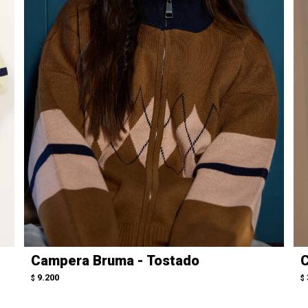
Campera Bruma - Tostado
C
9.200
$
$