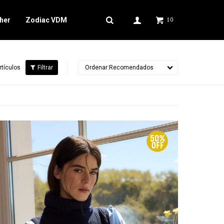
her
Zodiac VDM
0
$
rtículos
Recomendados