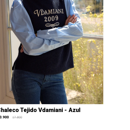
haleco Tejido Vdamiani - Azul
3.900
7.800
$