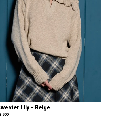
weater Lily - Beige
8.500