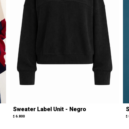
Sweater Label Unit - Negro
S
6.800
$
$