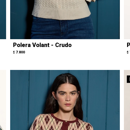
Polera Volant - Crudo
P
7.800
$
$