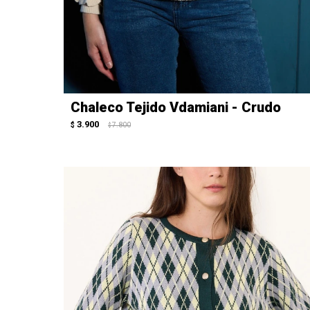
Chaleco Tejido Vdamiani - Crudo
3.900
$
7.800
$