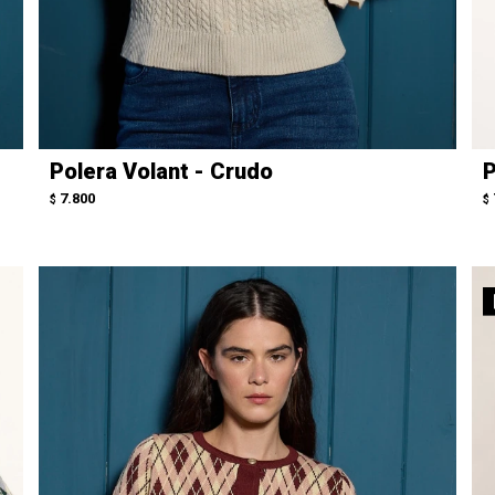
Polera Volant - Crudo
P
7.800
$
$