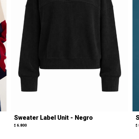
Sweater Label Unit - Negro
S
6.800
$
$