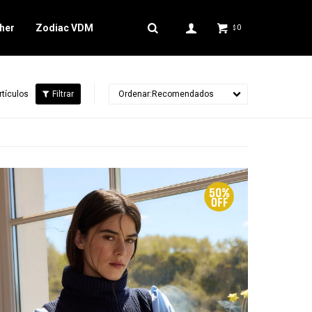
her
Zodiac VDM
0
$
rtículos
Recomendados