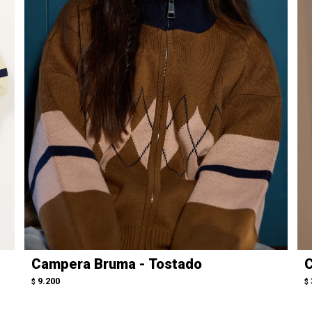
Campera Bruma - Tostado
C
9.200
$
$