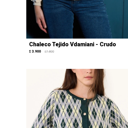
Chaleco Tejido Vdamiani - Crudo
3.900
$
7.800
$