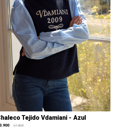
haleco Tejido Vdamiani - Azul
3.900
7.800
$