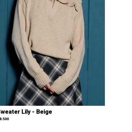
weater Lily - Beige
8.500