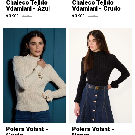
Chaleco Tejido
Chaleco Tejido
Vdamiani - Azul
Vdamiani - Crudo
3.900
3.900
$
7.800
$
7.800
$
$
Polera Volant -
Polera Volant -
Crudo
Negro