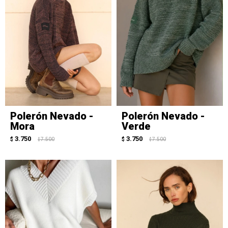
Polerón Nevado -
Polerón Nevado -
Mora
Verde
3.750
3.750
$
7.500
$
7.500
$
$