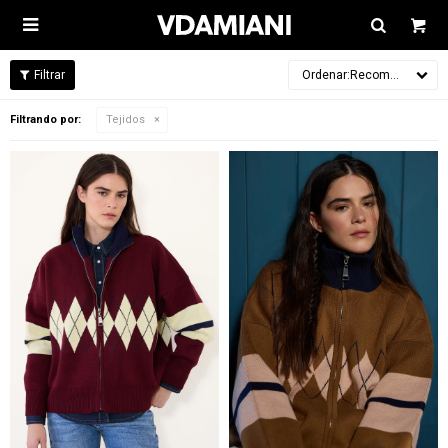

Recomendados
Filtrando por:
Tejidos