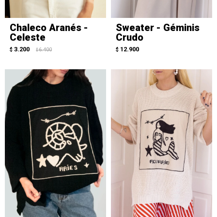
Chaleco Aranés -
Sweater - Géminis
Celeste
Crudo
3.200
12.900
$
6.400
$
$