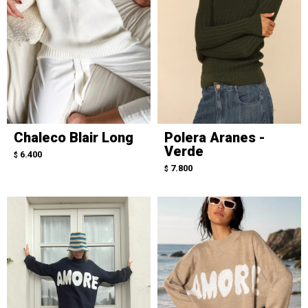
Chaleco Blair Long
Polera Aranes -
Verde
6.400
$
7.800
$